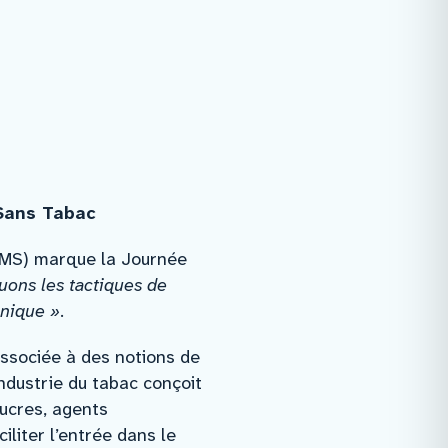
 Sans Tabac
OMS) marque la Journée
ons les tactiques de
inique »
.
associée à des notions de
’industrie du tabac conçoit
sucres, agents
liter l’entrée dans le